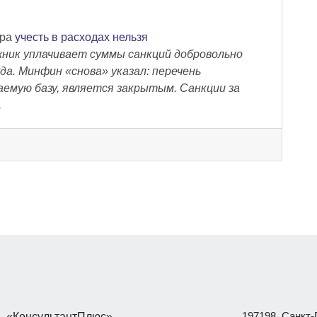
ора
учесть в расходах нельзя
жник уплачивает суммы санкций добровольно
да. Минфин «снова» указал: перечень
емую базу, является закрытым. Санкции за
.
197198, Санкт-П
 «КонсультантПлюс»