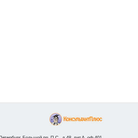
етербург, Большой пр. П.С., д.48, лит.А, оф.401