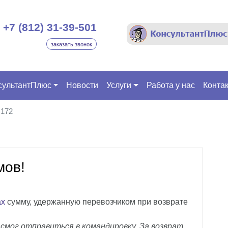
+7 (812) 31-39-501
заказать звонок
сультантПлюс
Новости
Услуги
Работа у нас
Конта
172
мов!
ах
сумму, удержанную перевозчиком при возврате
смог отправиться в командировку. За возврат