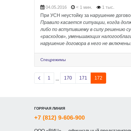
04.05.2016
< 1 мин.
1 тыс.
При УСН неустойку за нарушение догов
Правило касается ситуации, когда дол
либо по вступившему в силу решению су
«расходов», уменьшающих налогооблага
нарушение договора в него не включены
Спецрежимы
Previous page
1
170
171
172
...
ГОРЯЧАЯ ЛИНИЯ
+7 (812) 9-606-900
ООО «РИЦ» — официальный представитель