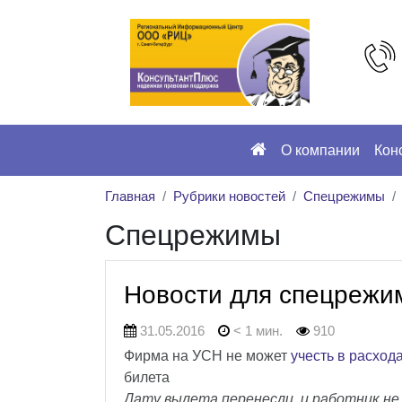
О компании
Кон
Главная
Рубрики новостей
Спецрежимы
Спецрежимы
Новости для спецрежи
31.05.2016
< 1 мин.
910
Фирма на УСН не может
учесть в расход
билета
Дату вылета перенесли, и работник не 