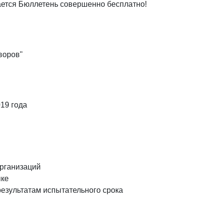
ется Бюллетень совершенно бесплатно!
воров"
19 года
организаций
пке
результатам испытательного срока