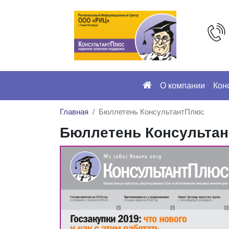
О компании
Кон
Главная
Бюллетень КонсультантПлюс
Бюллетень Консульта