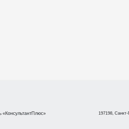
197198, Санкт-П
 «КонсультантПлюс»