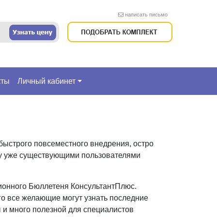
написать письмо
кты
Личный кабинет
 быстрого повсеместного внедрения, остро
ду уже существующими пользователями
ионного Бюллетеня КонсультантПлюс.
го все желающие могут узнать последние
 и много полезной для специалистов