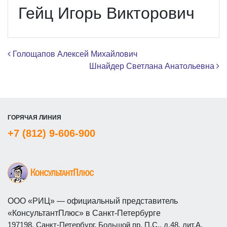
Гейц Игорь Викторович
Навигация по записям
Голощапов Алексей Михайлович
Шнайдер Светлана Анатольевна
ГОРЯЧАЯ ЛИНИЯ
+7 (812) 9-606-900
ООО «РИЦ» — официальный представитель
«КонсультантПлюс» в Санкт-Петербурге
197198, Санкт-Петербург, Большой пр. П.С., д.48, лит.А,