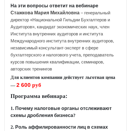
На эти вопросы ответит на вебинаре
Стажкова Мария Михайловна
– генеральный
директор «Национальной Гильдии Бухгалтеров и
Аудиторов», кандидат экономических наук, член
Института внутренних аудиторов и института
Международного института внутренних аудиторов,
независимый консультант-эксперт в сфере
бухгалтерского и налогового учета, преподаватель
курсов повышения квалификации, семинаров,
авторских тренингов
Д
ля клиентов компании действует льготная цена
2
6
00
руб
—
Программа вебинара
:
1.
Почему
налоговые
органы
отслеживают
схемы
дробления
бизнеса
?
2.
Роль
аффилированности
лиц
в
схемах