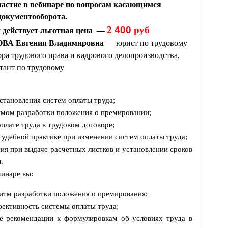
астие в вебинаре по вопросам касающимся
документооборота
.
2
400
руб
 действует льготная цена —
А Евгения Владимировна
— юрист по трудовому
ора трудового права и кадрового делопроизводства,
тант по трудовому
становления систем оплаты труда;
тмом разработки положения о премировании;
оплате труда в трудовом договоре;
 судебной практике при изменении систем оплаты труда;
я при выдаче расчетных листков и установлении сроков
.
минаре вы:
итм разработки положения о премирования;
ективность системы оплаты труда;
е рекомендации к формулировкам об условиях труда в