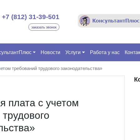
+7 (812) 31-39-501
заказать звонок
сультантПлюс
Новости
Услуги
Работа у нас
Конта
четом требований трудового законодательства»
К
я плата с учетом
 трудового
льства»