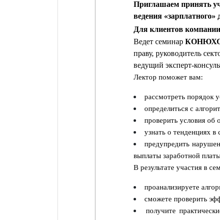
Приглашаем принять уч
ведения
«зарплатного»
Д
ля клиентов компании
Ведет семинар
КОНЮХОВ
праву, руководитель сект
ведущий эксперт-консуль
Лектор поможет вам:
рассмотреть порядок у
определиться с алгори
проверить условия об 
узнать о тенденциях в
предупредить нарушени
выплаты заработной платы
В результате участия в се
проанализируете алгор
сможете проверить эфф
получите практически