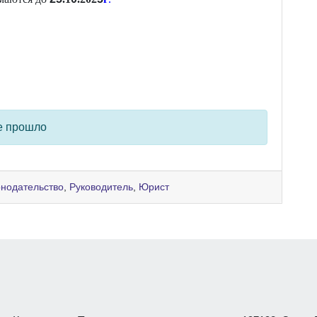
е прошло
онодательство
,
Руководитель
,
Юрист