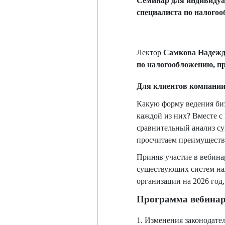
C
еминар для индивидуа
специалиста по налогоо
Лектор
Самкова Надеж
по налогообложению, п
Д
ля клиентов компании
Какую форму ведения би
каждой из них? Вместе 
сравнительный анализ с
просчитаем преимущества
Приняв участие в вебина
существующих систем на
организации на 2026 год
Программа вебина
1. Изменения законодател