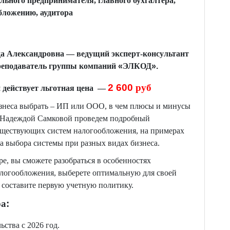
льного предпринимателя, главного бухгалтера,
бложению, аудитора
да
Александровна — ведущий эксперт-консультант
реподаватель группы компаний
«
ЭЛКОД
».
2
6
00
руб
 действует льготная цена —
знеса выбрать – ИП или ООО, в чем плюсы и минусы
с Надеждой Самковой проведем подробный
уществующих систем налогообложения, на примерах
 выбора системы при разных видах бизнеса.
ре, вы сможете разобраться в особенностях
логообложения, выберете оптимальную для своей
, составите первую учетную политику.
ра
:
ьства с 2026 год.