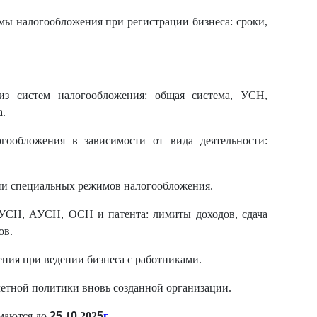
мы налогообложения при регистрации бизнеса: сроки,
из систем налогообложения: общая система, УСН,
а.
гообложения в зависимости от вида деятельности:
ии специальных режимов налогообложения.
УСН, АУСН, ОСН и патента: лимиты доходов, сдача
ов.
ния при ведении бизнеса с работниками.
етной политики вновь созданной организации.
имаются до
25
.1
0
.202
5
г
.