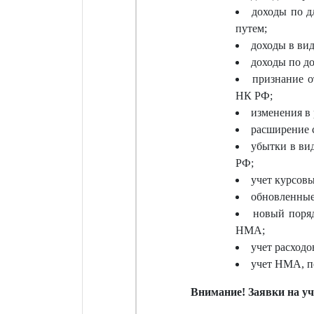
доходы по д
путем;
доходы в ви
доходы по до
признание о
НК РФ;
изменения в 
расширение 
убытки в ви
РФ;
учет курсовы
обновленные
новый поря
НМА;
учет расход
учет НМА, п
Внимание! Заявки на у