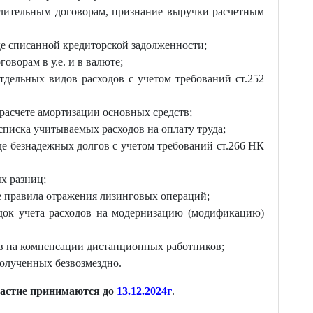
лительным договорам, признание выручки расчетным
де списанной кредиторской задолженности;
говорам в у.е. и в валюте;
тдельных видов расходов с учетом требований ст.252
расчете амортизации основных средств;
списка учитываемых расходов на оплату труда;
де безнадежных долгов с учетом требований ст.266 НК
х разниц;
 правила отражения лизинговых операций;
док учета расходов на модернизацию (модификацию)
ов на компенсации дистанционных работников;
олученных безвозмездно.
частие принимаются до
13.12.2024г
.