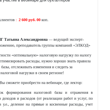
ь
участие
в
вебинаре
для бухгалтеров
 клиентов
:
2 6
00 руб
. 00
коп.
 Татьяна Александровна
— ведущий эксперт-
бложению, преподаватель группы компаний «ЭЛКОД»
тности «оптимальную» налоговую нагрузку по налогу
птимизировать расходы, нужно хорошо знать правила
базы, отслеживать изменения и следить за
 налоговой нагрузки в своем регионе!
Вы сможете приобрести на вебинаре, где лектор:
ок формирования налоговой базы и отражения в
 доходов и расходов (от реализации работ и услуг, по
 у.е., деление на прямые и косвенные расходы, учет