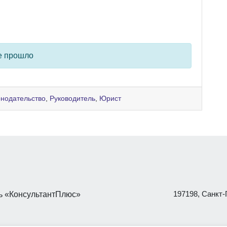
е прошло
онодательство
,
Руководитель
,
Юрист
197198, Санкт-П
 «КонсультантПлюс»