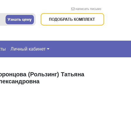
написать письмо
кты
Личный кабинет
оронцова (Рользинг) Татьяна
лександровна