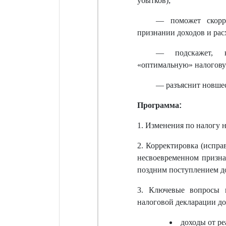
убытков);
— поможет скорре
признании доходов и рас
— подскажет, к
«оптимальную» налоговую
— разъяснит новшес
Программа
:
1. Изменения по налогу н
2. Корректировка (испра
несвоевременном признан
поздним поступлением д
3. Ключевые вопросы 
налоговой декларации до
доходы от ре