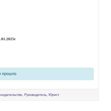
.01.2025г
е прошло
онодательство
,
Руководитель
,
Юрист