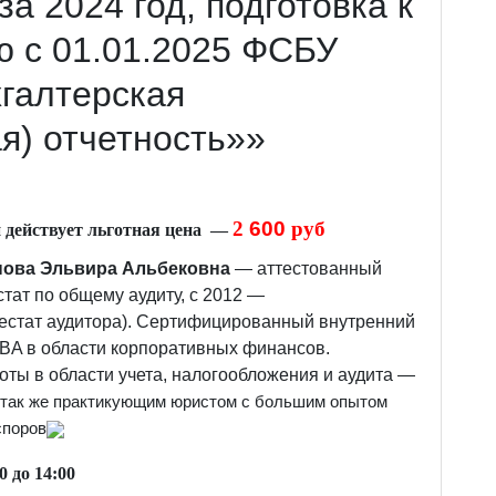
за 2024 год, подготовка к
 с 01.01.2025 ФСБУ
хгалтерская
я) отчетность»»
2
6
00
руб
 действует льготная цена —
нова Эльвира Альбековна
— аттестованный
стат по общему аудиту, c 2012 —
естат аудитора). Сертифицированный внутренний
MBA в области корпоративных финансов.
оты в области учета, налогообложения и аудита —
 так же практикующим юристом с большим опытом
споров
0 до 1
4
:00