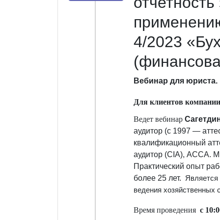
отчетность 
применению
4/2023 «Бу
(финансова
Вебинар
для юриста.
Д
ля клиентов компании
Ведет вебинар
Сагетди
аудитор (c 1997 — атте
квалификационный атт
аудитор (CIA), АССА. 
Практический опыт раб
более 25 лет.
Является
ведения хозяйственных 
Время проведения
с 10:0