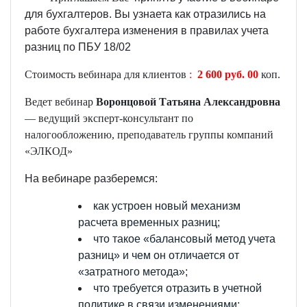
для бухгалтеров. Вы узнаета к
ак отразились на
работе бухгалтера изменения в правилах учета
разниц по ПБУ 18/02
Стоимость вебинара для клиентов
:
2 6
00 руб
. 00
коп.
Ведет вебинар
Воронцовой Татьяна Александровна
— ведущий эксперт-консультант по
налогообложению, преподаватель группы компаний
«ЭЛКОД»
На вебинаре разберемся:
как устроен новый механизм
расчета временных разниц;
что такое «балансовый метод учета
разниц» и чем он отличается от
«затратного метода»;
что требуется отразить в учетной
политике в связи изменениями;