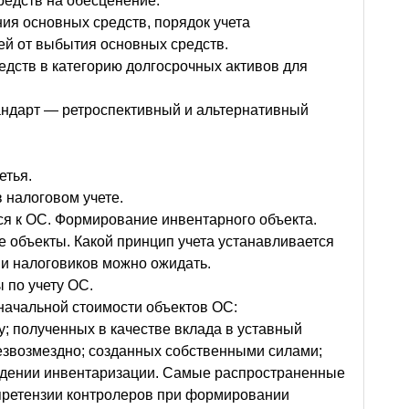
редств на обесценение.
ия основных средств, порядок учета
й от выбытия основных средств.
едств в категорию долгосрочных активов для
андарт — ретроспективный и альтернативный
етья.
 налоговом учете.
тся к ОС. Формирование инвентарного объекта.
 объекты. Какой принцип учета устанавливается
ии налоговиков можно ожидать.
 по учету ОС.
начальной стоимости объектов ОС:
у; полученных в качестве вклада в уставный
езвозмездно; созданных собственными силами;
дении инвентаризации. Самые распространенные
претензии контролеров при формировании