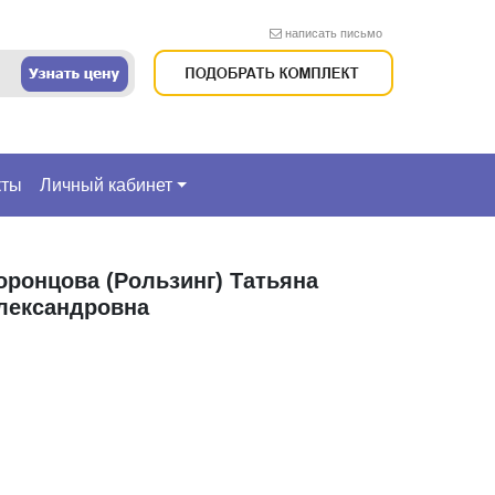
написать письмо
кты
Личный кабинет
оронцова (Рользинг) Татьяна
лександровна