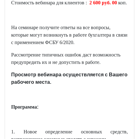
Стоимость вебинара для клиентов :
2
6
00 руб. 00
коп.
На
семинаре
получите
ответы
на
все
вопросы
,
которые
могут
возникнуть
в
работе
бухгалтера
в
связи
с
применением
ФСБУ
6/2020.
Рассмотрение
типичных
ошибок
даст
возможность
предупредить
их
и
не
допустить
в
работе
.
Просмотр вебинара осуществляется с Вашего
рабочего места.
Программа
:
1. Новое определение основных средств,