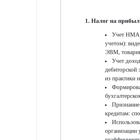
1. Налог на прибыл
Учет НМА 
учетом): вид
ЭВМ, товарны
Учет доход
дебиторской 
из практики 
Формирова
бухгалтерско
Признание 
кредитам: сп
Использов
организации 
коэффициент