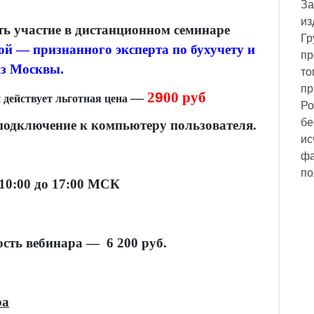
За
из
ь участие в дистанционном семинаре
Гр
вой —
признанного эксперта по бухучету и
пр
из Москвы
.
то
пр
2
9
00 руб
—
 действует льготная цена
Ро
бе
одключение к компьютеру пользователя.
ис
фа
по
 10:00 до 17:00 МСК
ость вебинара —
6 2
00 руб.
ра