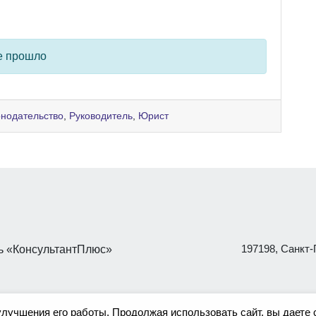
е прошло
онодательство
,
Руководитель
,
Юрист
197198, Санкт-П
 «КонсультантПлюс»
улучшения его работы. Продолжая использовать сайт, вы даете 