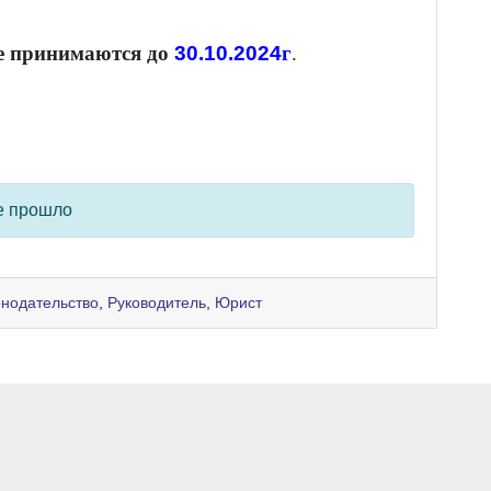
е принимаются до
30.10.2024
г
.
е прошло
онодательство
,
Руководитель
,
Юрист