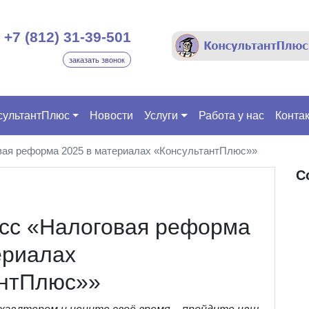
+7 (812) 31-39-501
заказать звонок
сультантПлюс
Новости
Услуги
Работа у нас
Конта
вая реформа 2025 в материалах «КонсультантПлюс»»
С
сс «Налоговая реформа
ериалах
антПлюс»»