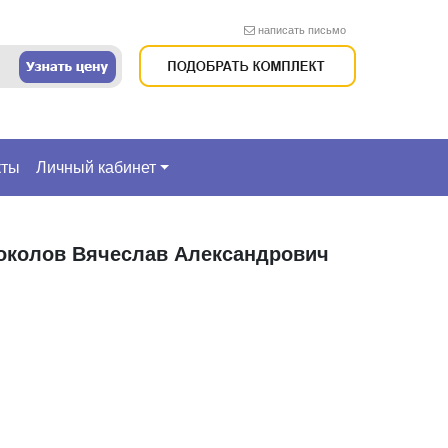
написать письмо
кты
Личный кабинет
околов Вячеслав Александрович