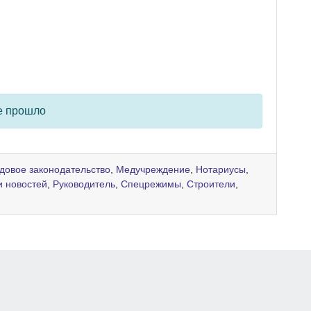
е прошло
удовое законодательство
,
Медучреждение
,
Нотариусы
,
и новостей
,
Руководитель
,
Спецрежимы
,
Строители
,