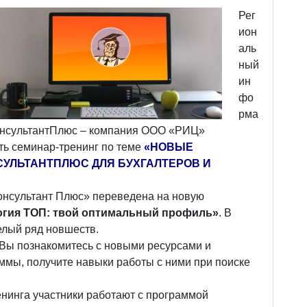
Рег
ион
аль
ный
ин
фо
рма
онсультантПлюс – компания ООО «РИЦ»
ть семинар-тренинг по теме
«НОВЫЕ
УЛЬТАНТПЛЮС ДЛЯ БУХГАЛТЕРОВ И
Консультант Плюс» переведена на новую
огия ТОП: твой оптимальный профиль»
. В
елый ряд новшеств.
Вы познакомитесь с новыми ресурсами и
мы, получите навыки работы с ними при поиске
нинга участники работают с программой