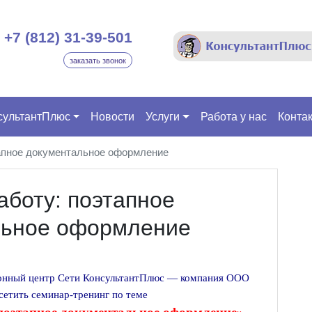
+7 (812) 31-39-501
заказать звонок
сультантПлюс
Новости
Услуги
Работа у нас
Конта
тапное документальное оформление
аботу: поэтапное
льное оформление
онный центр Сети КонсультантПлюс — компания ООО
етить семинар-тренинг по теме