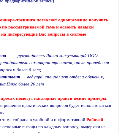
 по предварительной записи)
минара-тренинга позволяет одновременно получить
по рассматриваемой теме и освоить навыки
 на интересующие Вас вопросы в системе
евна
— — руководитель Линии консультаций ООО
еподаватель семинаров-тренингов, опыт проведения
просам более 6 лет;
тантинович —
ведущий специалист отдела обучения,
антПлюс более 20 лет
вопросах помогут наглядные практические примеры.
ля решения практических вопросов будет использоваться
с.
о теме собрана в удобной и информативной
Рабочей
т основные выводы по каждому вопросу, выдержки из