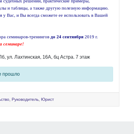
и судебных решений, практические примеры,
лы и таблицы, а также другую полезную информацию.
я у Вас, и Вы всегда сможете ее использовать в Вашей
ора семинаров-тренингов
до 24 сентяября
2019 г.
а семинаре!
Пб, ул. Лахтинская, 16А, бц Астра. 7 этаж
е прошло
ьство
,
Руководитель
,
Юрист