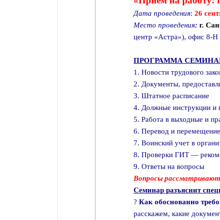
«Прием на работу: 
Дата проведения
:
26 сен
Место проведения
:
г. Са
центр «Астра»), офис 8-Н 
ПРОГРАММА СЕМИНАР
1. Новости трудового зак
2. Документы, предоставл
3. Штатное расписание
4. Должные инструкции и
5. Работа в выходные и пр
6. Перевод и перемещение
7. Воинский учет в органи
8. Проверки ГИТ — реком
9. Ответы на вопросы
Вопросы рассматриваютс
Семинар разъяснит спец
?
Как обоснованно требо
расскажем, какие докумен