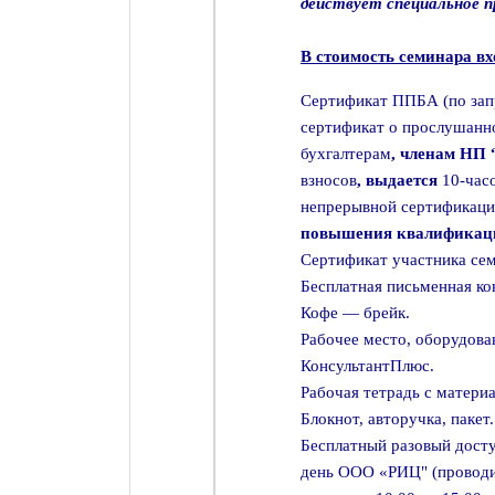
действует специальное 
В стоимость семинара вх
Сертификат ППБА (по зап
сертификат о прослушанн
бухгалтерам
, членам НП
взносов
, выдается
10-час
непрерывной сертификац
повышения квалификац
Сертификат участника се
Бесплатная письменная кон
Кофе — брейк.
Рабочее место, оборудов
КонсультантПлюс.
Рабочая тетрадь с матери
Блокнот, авторучка, пакет.
Бесплатный разовый досту
день ООО «РИЦ" (проводи