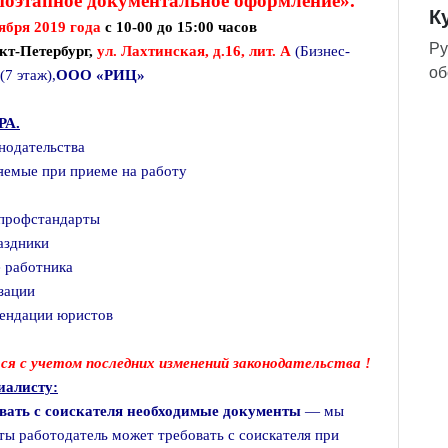
поэтапное документальное оформление».
К
тября 2019 года
с 10-00 до 15:00 часов
Ру
нкт-Петербург,
ул. Лахтинская, д.16, лит. А
(Бизнес-
об
(7 этаж),
ООО «РИЦ»
А.
онодательства
яемые при приеме на работу
 профстандарты
аздники
 работника
зации
ендации юристов
я с учетом последних изменений законодательства !
иалисту:
вать с соискателя необходимые документы
— мы
ты работодатель может требовать с соискателя при