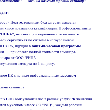
предложение " — 50% на каждый третий семинар"
одит :
росу). Неаттестованным бухгалтерам выдается
ом курсе повышения квалификации. Профессиональным
 “ППБА”,
не имеющим задолженности по оплате
овой
сертификат
по системе многоуровневой
ии
UCPA,
идущий
в зачет 40-часовой программы
ии
— при оплате полной стоимости семинара.
минара от ООО "РИЦ".
сультация эксперта по 1 вопросу.
анное ПК с полным информационным массивом
алами семинара
п к СПС КонсультантПлюс в рамках услуги "Клиентский
тся в учебном классе ОО "РИЦ" , каждый рабочий