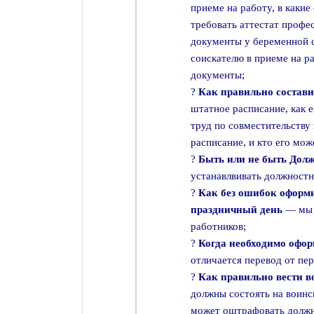
приеме на работу, в какие
требовать аттестат профе
документы у беременной с
соискателю в приеме на ра
документы;
?
Как правильно состав
штатное расписание, как е
труд по совместительству
расписание, и кто его мож
?
Быть или не быть Дол
устанавлвивать должностн
?
Как без ошибок оформи
праздничный день
— мы 
работников;
?
Когда необходимо офо
отличается перевод от пе
?
Как правильно вести в
должны состоять на воинс
может оштрафовать должн