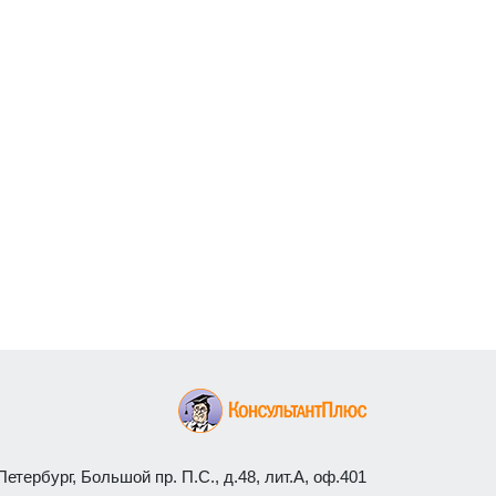
етербург, Большой пр. П.С., д.48, лит.А, оф.401