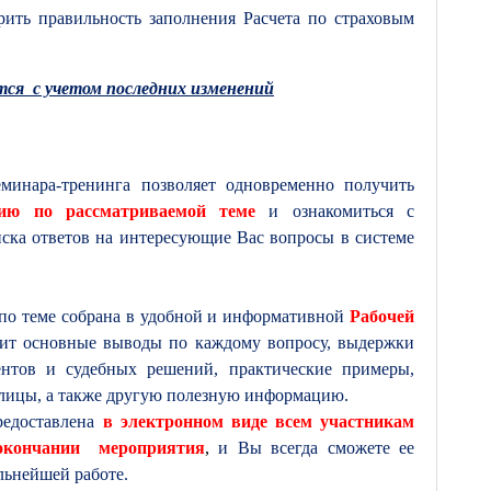
рить правильность заполнения Расчета по страховым
ся с учетом последних изменений
еминара-тренинга
позволяет
одновременно
получить
ию
по
рассматриваемой теме
и
ознакомиться с
ска
ответов
на
интересующие
Вас
вопросы
в
системе
по теме собрана в удобной и информативной
Рабочей
жит основные выводы по каждому вопросу, выдержки
нтов и судебных решений, практические примеры,
лицы, а также другую полезную информацию.
редоставлена
в электронном виде всем участникам
окончании мероприятия
,
и Вы всегда сможете ее
льнейшей работе.