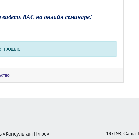
ы видеть ВАС на онлайн семинаре!
е прошло
ьство
197198, Санкт-П
 «КонсультантПлюс»