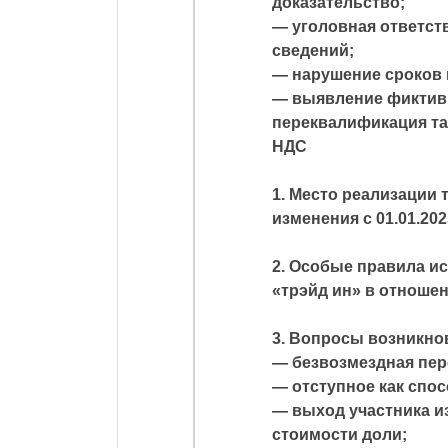
доказательство;
— уголовная ответст
сведений;
— нарушение сроков 
— выявление фиктивн
переквалификация та
НДС
1. Место реализации т
изменения с 01.01.202
2. Особые правила и
«трэйд ин» в отноше
3. Вопросы возникно
— безвозмездная пер
— отступное как спо
— выход участника и
стоимости доли;