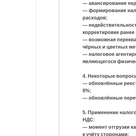
— авансирование не
— формирование нал
расходов;
— недействительност
корректировке ранее
— возможная переква
чёрных и цветных ме
— налоговое агентиро
являющегося физиче
4. Некоторые вопрос
— обновлённые реест
0%;
— обновлённые переч
5. Применение налог
НДС:
— момент отгрузки ка
к учёту сторонами;