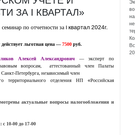
РСКОМ УЧЕТЕ И
Эк
во
И ЗА I КВАРТАЛ»
на
не
 семинар по отчетности за
квартал 2024г.
I
те
Ко
 действует льготная цена —
7500
руб.
Вс
20
уликов Алексей Александрович
— эксперт по
равовым вопросам, аттестованный член Палаты
 Санкт-Петербурга, независимый член
ного территориального отделения НП
«
Российская
ссмотрены актуальные вопросы налогообложения и
Я
: c 10-00 до 17-00