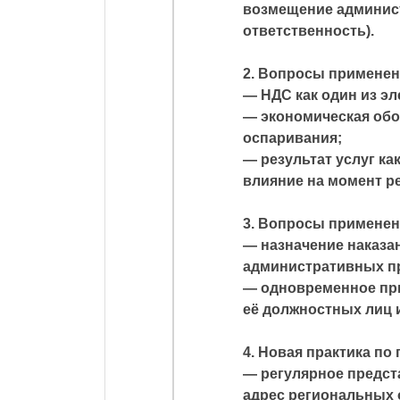
возмещение админис
ответственность).
2. Вопросы применен
— НДС как один из э
— экономическая обо
оспаривания;
— результат услуг ка
влияние на момент р
3. Вопросы применен
— назначение наказа
административных пр
— одновременное при
её должностных лиц 
4. Новая практика по
— регулярное предс
адрес региональных 