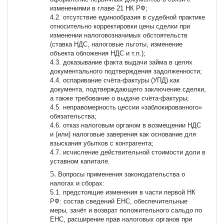
изменениями в главе 21 НК РФ;
4.2. отсутствие единообразия в судебной практике
относительно корректировки цены сделки при
изменении налоговозначимых обстоятельств
(ставка НДС, налоговые льготы, изменение
объекта обложения НДС и т.п.);
4.3. доказывание факта выдачи займа в целях
документального подтверждения задолженности;
4.4. оспаривание счёта-фактуры (УПД) как
документа, подтверждающего заключение сделки,
а также требование о выдаче счёта-фактуры;
4.5. неправомерность цессии «заблокированного»
обязательства;
4.6. отказ налоговым органом в возмещении НДС
и (или) налоговые заверения как основание для
взыскания убытков с контрагента;
4.7. исчисление действительной стоимости доли в
уставном капитале.
Вопросы применения законодательства о
налогах и сборах:
5.1. предстоящие изменения в части первой НК
РФ: состав сведений ЕНС, обеспечительные
меры, зачёт и возврат положительного сальдо по
ЕНС, расширение прав налоговых органов при