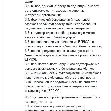
целях;
3.3. вывод денежных средств под видом выплат
сотрудникам, если таковые не отвечают
интересам организации;
3.4. фактический бенефициар (управленец)
отвечает за убытки вследствие использования
имущества организации в своих интересах;
3.5. кредитор «брошенной» организации может
взыскать убытки с бенефициаров;
3.6. неоспаривание исключения из ЕГРЮЛ не
препятствует взысканию убытков с бенефициаров;
3.7. право кредитора на взыскание убытков с
бенефициара даже до исключения организации из
ЕГРЮЛ;
3.8. необязательность судебного подтверждения
суммы взыскиваемых с бенефициара убытков;
3.9. «номинальность» руководителя не исключает
привлечение к субсидиарной ответственности;
3.10. непогашенная задолженность не является
препятствием для исключения недействующей
организации из ЕГРЮЛ.
Отдельные вопросы применения гражданского
законодательства:
4.1. согласование условий договоров и
оформление первичных документов в связи с