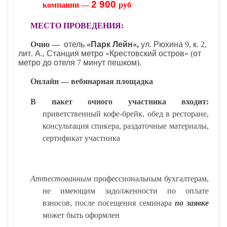
2 900
компании —
руб
МЕСТО ПРОВЕДЕНИЯ:
Очно —
отель
«
Парк
Лейн
«,
ул
.
Рюхина
9,
к
. 2,
лит
.
А
.,
Станция
метро
«
Крестовский
остров
» (
от
метро
до
отеля
7
минут
пешком
).
Онлайн — вебинарная площадка
В пакет очного участника входит:
приветственный кофе-брейк, обед в ресторане,
консультация спикера, раздаточные материалы,
сертификат участника
Аттестованным
профессиональным бухгалтерам,
не имеющим задолженности по оплате
взносов, после посещения семинара
по заявке
может быть оформлен