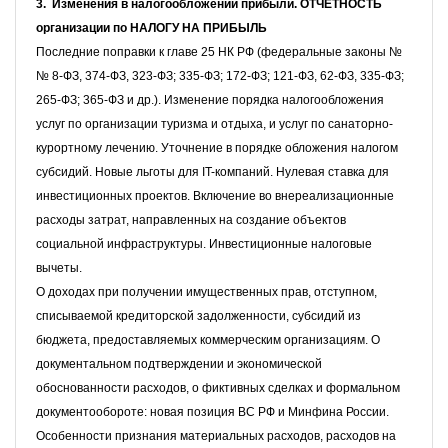
3. Изменения в налогообложении прибыли. ОТЧЕТНОСТЬ
организации по
НАЛОГУ НА ПРИБЫЛЬ
Последние поправки к главе 25 НК РФ (федеральные законы №
№ 8-ФЗ, 374-ФЗ, 323-ФЗ; 335-ФЗ;
172-ФЗ; 121-ФЗ, 62-ФЗ, 335-ФЗ;
265-ФЗ; 365-ФЗ и др.).
Изменение порядка налогообложения
услуг по организации туризма и отдыха, и услуг по санаторно-
курортному лечению.
Уточнение в порядке обложения налогом
субсидий. Новые льготы для IT-компаний. Н
улевая ставка для
инвестиционных проектов. Включение во внереализационные
расходы затрат, направленных на создание объектов
социальной инфраструктуры.
Инвестиционные налоговые
вычеты.
О доходах при получении имущественных прав, отступном,
списываемой кредиторской задолженности,
субсидий из
бюджета, предоставляемых коммерческим организациям. О
документальном подтверждении и экономической
обоснованности расходов, о фиктивных сделках и формальном
документообороте: новая позиция ВС РФ и Минфина России.
Особенности признания материальных расходов, расходов на