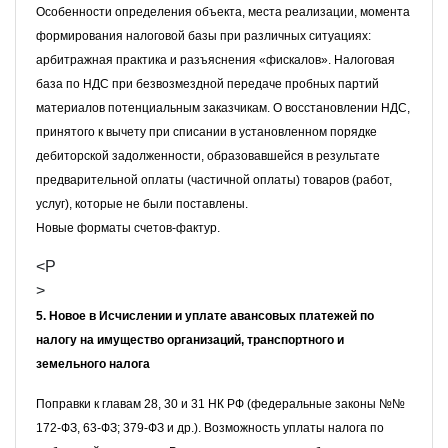
Особенности определения объекта, места реализации, момента
формирования налоговой базы при различных ситуациях:
арбитражная практика и разъяснения «фискалов». Налоговая
база по НДС при безвозмездной передаче пробных партий
материалов потенциальным заказчикам. О восстановлении НДС,
принятого к вычету при списании в установленном порядке
дебиторской задолженности, образовавшейся в результате
предварительной оплаты (частичной оплаты) товаров (работ,
услуг), которые не были поставлены.
Новые форматы счетов-фактур.
<P
>
5.
Новое в Исчислении и уплате авансовых платежей по
налогу на имущество организаций, транспортного и
земельного налога
Поправки к главам 28, 30 и 31 НК РФ (федеральные законы №№
172-ФЗ, 63-ФЗ; 379-ФЗ и др.). Возможность уплаты налога по