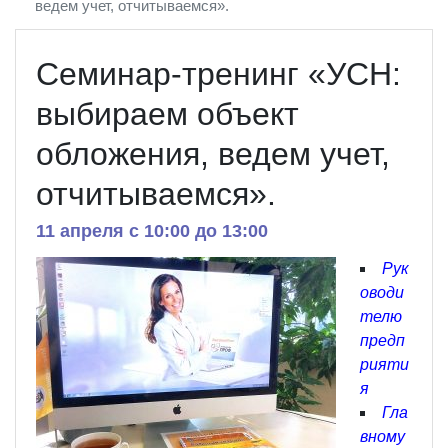
ведем учет, отчитываемся».
Семинар-тренинг «УСН:
выбираем объект
обложения, ведем учет,
отчитываемся».
11 апреля c 10:00 до 13:00
Рук
оводи
телю
предп
рияти
я
Гла
вному