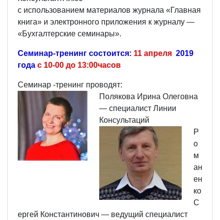
с использованием материалов журнала «Главная
книга» и электронного приложения к журналу —
«Бухгалтерские семинары».
Семинар-тренинг состоится:
11 апреля
2019
года
с 10-00 до 13:00часов
Семинар -тренинг проводят:
Полякова Ирина Олеговна
— специалист Линии
Консультаций
Р
о
м
ан
ен
ко
С
ергей Константинович — ведущий специалист