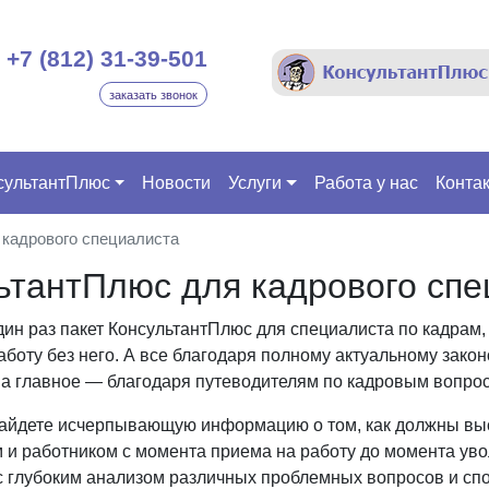
+7 (812) 31-39-501
заказать звонок
сультантПлюс
Новости
Услуги
Работа у нас
Конта
кадрового специалиста
ьтантПлюс для кадрового спе
ин раз пакет КонсультантПлюс для специалиста по кадрам,
боту без него. А все благодаря полному актуальному закон
 а главное — благодаря путеводителям по кадровым вопро
найдете исчерпывающую информацию о том, как должны вы
 и работником с момента приема на работу до момента уво
с глубоким анализом различных проблемных вопросов и сп