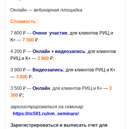
Онлайн —
вебинарная площадка
Стоимость :
7 800 ₽ —
Очное участие
,
для клиентов РИЦ и
К+
—
7 500
₽.
4 200 ₽ —
Онлайн + видеозапись
;
для клиентов
РИЦ и К+ —
3 900
₽;
3 900 ₽ —
Видеозапись
;
для клиентов РИЦ и К+
—
3 600
₽;
3 500 ₽ —
Онлайн
, для клиентов РИЦ и К+ —
3
300
₽;;
зарегистрироваться на семинар
https://ric501.ru/nm_seminars/
Зарегистрироваться и выписать счет для