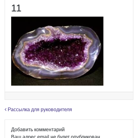
11
Навигация по записям
Рассылка для руководителя
Добавить комментарий
Ваш адрес email не будет опубликован.