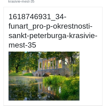
krasivie-mest-35
1618746931_34-
funart_pro-p-okrestnosti-
sankt-peterburga-krasivie-
mest-35