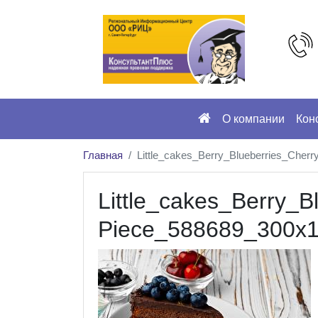
О компании
Кон
Главная
Little_cakes_Berry_Blueberries_Che
Little_cakes_Berry_
Piece_588689_300x