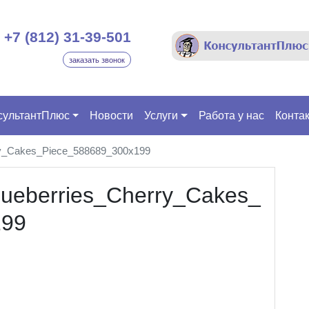
+7 (812) 31-39-501
заказать звонок
сультантПлюс
Новости
Услуги
Работа у нас
Конта
rry_Cakes_Piece_588689_300x199
Blueberries_Cherry_Cakes_
199