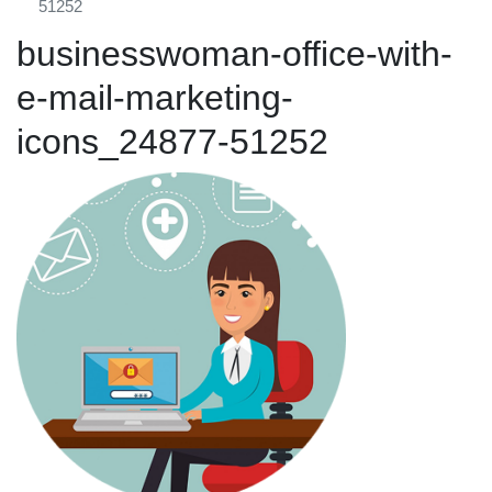
51252
businesswoman-office-with-
e-mail-marketing-
icons_24877-51252