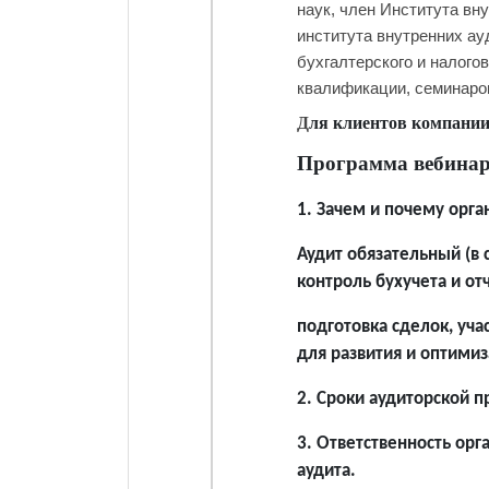
наук, член Института вн
института внутренних ау
бухгалтерского и налого
квалификации, семинаров
Д
ля клиентов компании
Программа вебина
1. Зачем и почему орга
Аудит обязательный (в 
контроль бухучета и от
подготовка сделок, уча
для развития и оптимиз
2. Сроки аудиторской п
3. Ответственность орг
аудита.