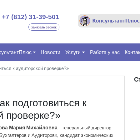
+7 (812) 31-39-501
заказать звонок
сультантПлюс
Новости
Услуги
Работа у нас
Конта
иться к аудиторской проверке?»
С
ак подготовиться к
й проверке?»
ова Мария Михайловна
– генеральный директор
Бухгалтеров и Аудиторов», кандидат экономических