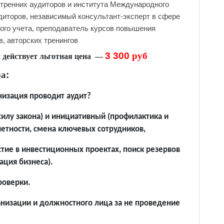
утренних аудиторов и института Международного
диторов, независимый консультант-эксперт в сфере
вого учета, преподаватель курсов повышения
, авторских тренингов
3 300
руб
 действует льготная цена —
ра
:
низация проводит аудит?
силу закона) и инициативный (профилактика и
четности, смена ключевых сотрудников,
стие в инвестиционных проектах, поиск резервов
ация бизнеса).
роверки.
анизации и должностного лица за не проведение