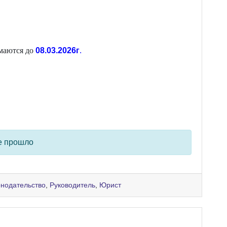
имаются до
0
8
.
03
.202
6
г
.
е прошло
онодательство
,
Руководитель
,
Юрист