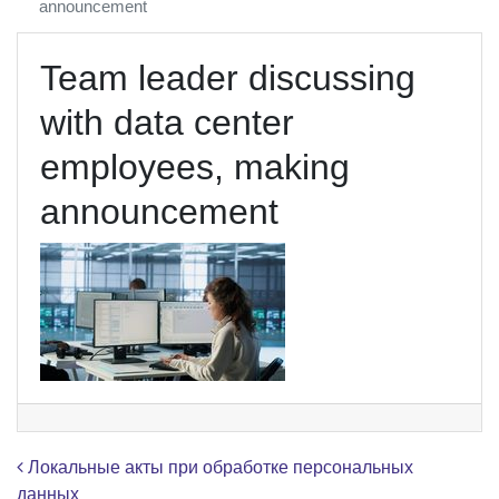
announcement
Team leader discussing
with data center
employees, making
announcement
Навигация по записям
Локальные акты при обработке персональных
данных