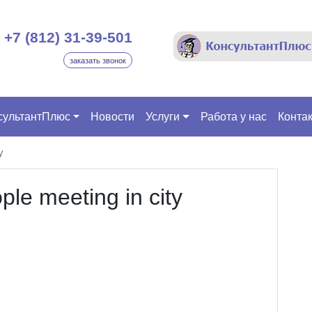
+7 (812) 31-39-501
заказать звонок
сультантПлюс
Новости
Услуги
Работа у нас
Конта
y
le meeting in city