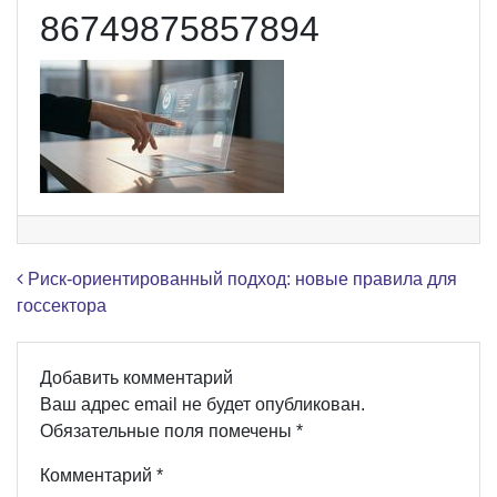
86749875857894
Навигация по записям
Риск-ориентированный подход: новые правила для
госсектора
Добавить комментарий
Ваш адрес email не будет опубликован.
Обязательные поля помечены
*
Комментарий
*