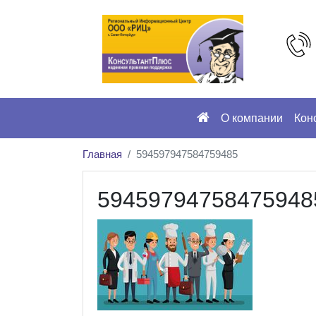
О компании
Кон
Главная
594597947584759485
59459794758475948