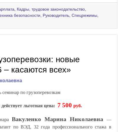
арплата
,
Кадры, трудовое законодательство
,
техника безопасности
,
Руководитель
,
Спецрежимы
,
узоперевозки: новые
 – касаются всех»
иколаевна
 семинар по грузоперевозкам
7
5
00
 действует льготная цена:
руб.
Вакуленко Марина Николаевна
инара
—
льтант по ВЭД, 32 года профессионального стажа в