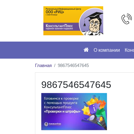
О компании
Кон
Главная
9867546547645
9867546547645