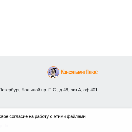
етербург, Большой пр. П.С., д.48, лит.А, оф.401
свое согласие на работу с этими файлами
nific