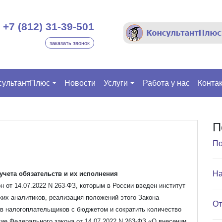
+7 (812) 31-39-501
заказать звонок
сультантПлюс
Новости
Услуги
Работа у нас
Конта
П
По
На
учета обязательств и их исполнения
н от 14.07.2022 N 263-ФЗ, которым в России введен институт
ких аналитиков, реализация положений этого Закона
От
ов налогоплательщиков с бюджетом и сократить количество
ие Федерального закона от 14.07.2022 N 263-ФЗ «О внесении