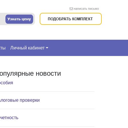
написать письмо
кты
Личный кабинет
опулярные новости
собия
логовые проверки
четность