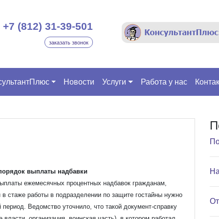
+7 (812) 31-39-501
заказать звонок
сультантПлюс
Новости
Услуги
Работа у нас
Конта
П
По
На
 порядок выплаты надбавки
выплаты ежемесячных процентных надбавок гражданам,
 в стаже работы в подразделении по защите гостайны нужно
От
период. Ведомство уточнило, что такой документ-справку
 власти, организация, воинская часть), в котором работал