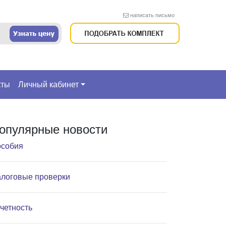
написать письмо
кты
Личный кабинет
опулярные новости
собия
логовые проверки
четность