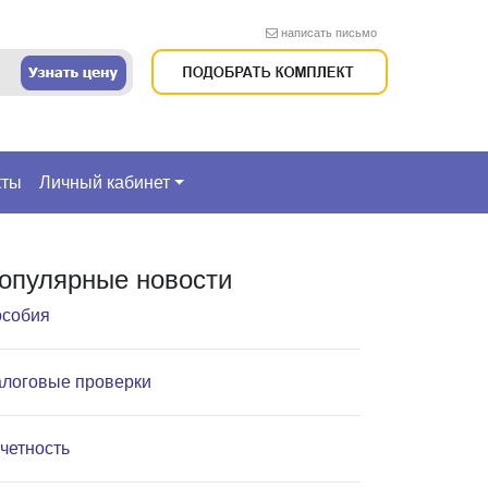
написать письмо
кты
Личный кабинет
опулярные новости
собия
логовые проверки
четность