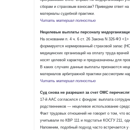
сборам и страховым взносам? Приведем ответ на 
материалы судебной практики.
Читать материал полностью
Нецелевые выплаты персоналу медорганизаци
На основании п. 4 ч. 6 ст. 26 Закона N 326-ФЗ <
формируется нормированный страховой запас (Н
медицинских организаций на оплату труда врачей
носят целевой характер и предназначены для про
В каких случаях данные выплаты признаются нец
материалов арбитражной практики рассмотрим на
Читать материал полностью
Суд снова не разрешил за счет ОМС перечисл
17-й ААС согласился с фондом: выплата сотрудн
родственников — нецелевое использование сред
Факт трудовых отношений не говорит о том, что 
учитывали по КВР 111 и подстатье КОСГУ 211, одн
Напомним, подобный подход часто встречается у 