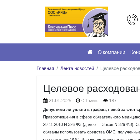
О компании
Кон
Главная
Лента новостей
Целевое расходов
Целевое расходован
21.01.2025
< 1 мин.
187
Допустима ли уплата штрафов, пеней за счет 
Правоотношения в сфере обязательного медицинс
29.11.2010 N 326-ФЗ (далее — Закон N 326-ФЗ). Со
обязаны использовать средства ОМС, полученные
программами ОМС. Вправе ли медорганизация упл