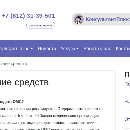
+7 (812) 31-39-501
заказать звонок
сультантПлюс
Новости
Услуги
Работа у нас
Конта
ание средств
П
ие средств
По
На
средств ОМС?
кого страхования регулируются Федеральным законом от
гласно п. 5 ч. 2 ст. 20 Закона медицинские организации
От
 за оказанную медицинскую помощь, в соответствии с
атить за счет средств ОМС пени и штрафы по налогам,