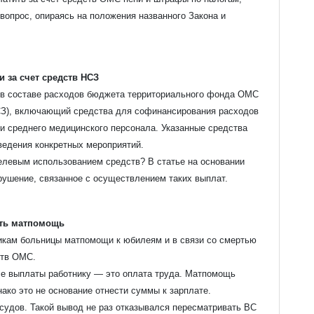
вопрос, опираясь на положения названного Закона и
и з
а счет средств НСЗ
1> в составе расходов бюджета территориального фонда ОМС
СЗ), включающий средства для софинансирования расходов
 и среднего медицинского персонала. Указанные средства
ведения конкретных мероприятий.
елевым использованием средств? В статье на основании
рушение, связанное с осуществлением таких выплат.
ять матпомощь
икам больницы матпомощи к юбилеям и в связи со смертью
ств ОМС.
все выплаты работнику — это оплата труда. Матпомощь
ако это не основание отнести суммы к зарплате.
судов. Такой вывод не раз отказывался пересматривать ВС