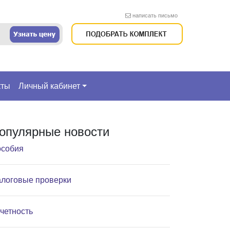
написать письмо
кты
Личный кабинет
опулярные новости
собия
логовые проверки
четность