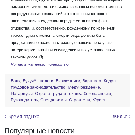
намерение иметь детей с использованием вспомогательных
репродуктивных технологий и в отношении которого
впоследствии в судебном порядке установлен факт
отцовства) и, соответственно, рожденному по истечении
трехсот дней с момента смерти отца, должно быть
предоставлено право на страховую пенсию по случаю
потери кормильца (при соблюдении иных установленных
законом условий).
Читать материал полностью
Банк
,
Бухучёт, налоги
,
Бюджетники
,
Зарплата
,
Кадры,
трудовое законодательство
,
Медучреждение
,
Нотариусы
,
Охрана труда и техника безопасности
,
Руководитель
,
Спецрежимы
,
Строители
,
Юрист
Навигация по записям
Время отдыха
Жилье
Популярные новости