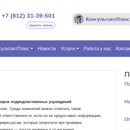
+7 (812) 31-39-501
заказать звонок
сультантПлюс
Новости
Услуги
Работа у нас
Конта
П
По
На
верок подведомственных учреждений
них. Среди изменений можно отметить такие:
й ответственности, если он не предоставил информацию,
От
рмресурсам, которые запросили при проверке;
оверки — другая проверка в то же время;