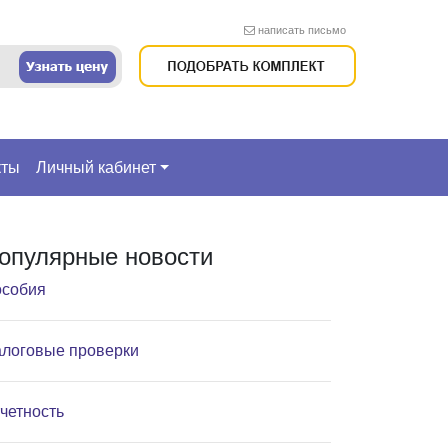
написать письмо
кты
Личный кабинет
опулярные новости
собия
логовые проверки
четность