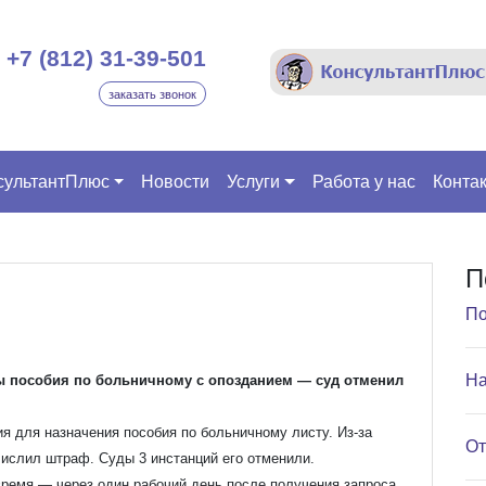
+7 (812) 31-39-501
заказать звонок
сультантПлюс
Новости
Услуги
Работа у нас
Конта
П
По
На
ы пособия по больничному с опозданием — суд отменил
я для назначения пособия по больничному листу. Из-за
От
числил штраф. Суды 3 инстанций его отменили.
ремя — через один рабочий день после получения запроса.