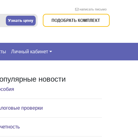
написать письмо
кты
Личный кабинет
опулярные новости
собия
логовые проверки
четность