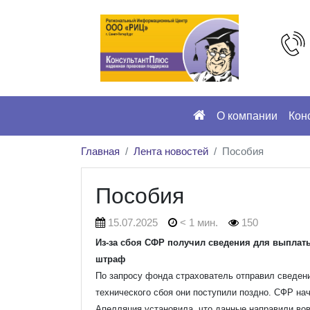
О компании
Кон
Главная
Лента новостей
Пособия
Пособия
15.07.2025
< 1 мин.
150
Из-за сбоя СФР получил сведения для выплат
штраф
По запросу фонда страхователь отправил сведени
технического сбоя они поступили поздно. СФР на
Апелляция установила, что данные направили вов