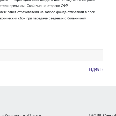
ателя причинам. Сбой был на стороне СФР.
лся: ответ страхователя на запрос фонда отправили в срок.
ехнический сбой при передаче сведений о больничном
НДФЛ
197198, Санкт-П
 «КонсультантПлюс»