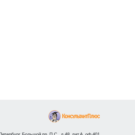
етербург, Большой пр. П.С., д.48, лит.А, оф.401