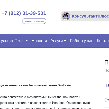
+7 (812) 31-39-501
заказать звонок
сультантПлюс
Новости
Услуги
Работа у нас
Конта
П
По
На
дключены к сети бесплатных точек Wi-Fi по
амента совместно с активистами Общественной палаты
От
одорожном вокзале и автовокзале в Иванове. Общественники
сь, что качество связи хорошее, сайты загружаются, доступ