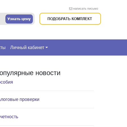
написать письмо
кты
Личный кабинет
опулярные новости
собия
логовые проверки
четность