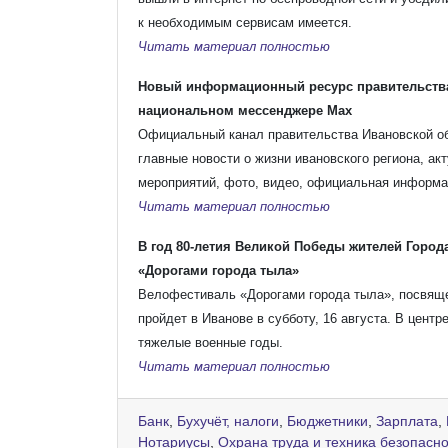
к необходимым сервисам имеется.
Читать материал полностью
Новый информационный ресурс правительства
национальном мессенджере Max
Официальный канал правительства Ивановской об
главные новости о жизни ивановского региона, а
мероприятий, фото, видео, официальная информац
Читать материал полностью
В год 80-летия Великой Победы жителей Горо
«Дорогами города тыла»
Велофестиваль «Дорогами города тыла», посвяще
пройдет в Иванове в субботу, 16 августа. В центр
тяжелые военные годы.
Читать материал полностью
Банк
,
Бухучёт, налоги
,
Бюджетники
,
Зарплата
,
Нотариусы
,
Охрана труда и техника безопасн