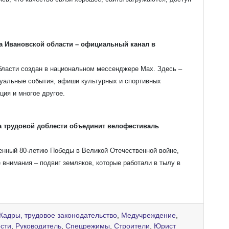
 Ивановской области – официальный канал в
ласти создан в национальном мессенджере Max. Здесь –
ктуальные события, афиши культурных и спортивных
ия и многое другое.
да трудовой доблести объединит велофестиваль
нный 80-летию Победы в Великой Отечественной войне,
е внимания – подвиг земляков, которые работали в тылу в
Кадры, трудовое законодательство
,
Медучреждение
,
ости
,
Руководитель
,
Спецрежимы
,
Строители
,
Юрист