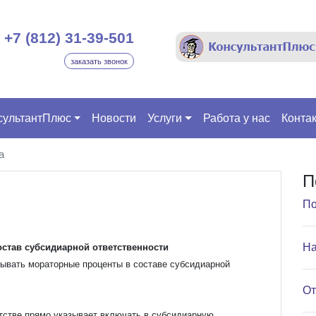
+7 (812) 31-39-501
заказать звонок
сультантПлюс
Новости
Услуги
Работа у нас
Конта
а
П
По
На
став субсидиарной ответственности
итывать мораторные проценты в составе субсидиарной
От
тстве прямо указывает включать в субсидиарную