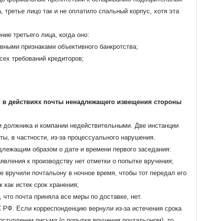
, третье лицо так и не оплатило спальный корпус, хотя эта
ие третьего лица, когда оно:
вными признаками объективного банкротства;
сех требований кредиторов;
и в действиях почты ненадлежащего извещения стороны
 должника и компании недействительными. Две инстанции
ы, в частности, из-за процессуального нарушения.
длежащим образом о дате и времени первого заседания:
явления к производству нет отметки о попытке вручения;
е вручили почтальону в ночное время, чтобы тот передал его
 как истек срок хранения;
 что почта приняла все меры по доставке, нет.
 РФ. Если корреспонденцию вернули из-за истечения срока
оступлении письма (о попытке вручения почтальоном), то