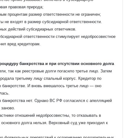
овая правовая природа;
ным процентам размер ответственности не ограничен;
ты не входят в размер субсидиарной ответственности.
вных действий субсидиарных ответчиков.
убсидиарной ответственности стимулирует недобросовестное
инил вред кредиторам.
процедуру банкротства и при отсутствии основного долга
или, так как реестровые долги погасило третье лицо. Затем
продала третьему лицу спальный корпус. Кредитор по
 банкротстве. И вновь вмешалось третье лицо — оно
лась.
ов банкротства нет. Однако ВС РФ согласился с апелляцией
 заново.
астники отношений недобросовестны, то отказывать в
 основного долга нельзя. Верховный суд уже приходил к
ицо формальных препятствий к оспариванию подозрительных