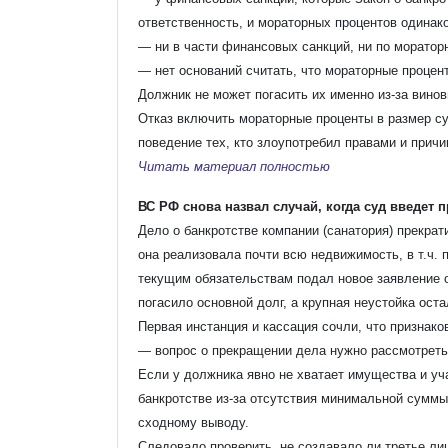
ответственность, и мораторных процентов одинак
— ни в части финансовых санкций, ни по моратор
— нет оснований считать, что мораторные процен
Должник не может погасить их именно из-за вино
Отказ включить мораторные проценты в размер с
поведение тех, кто злоупотребил правами и прич
Читать материал полностью
ВС РФ снова назвал случай, когда суд введет 
Дело о банкротстве компании (санатория) прекрат
она реализовала почти всю недвижимость, в т.ч. 
текущим обязательствам подал новое заявление о
погасило основной долг, а крупная неустойка оста
Первая инстанция и кассация сочли, что признак
— вопрос о прекращении дела нужно рассмотреть
Если у должника явно не хватает имущества и уч
банкротстве из-за отсутствия минимальной суммы
сходному выводу.
Следовало проверить, не создавало ли третье л