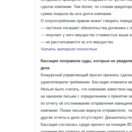
сделок компании. Тем более, по словам кредитора
сумма покрыла бы все долги компании.
О злоупотреблении правом может говорить поведен
— частично погашает обязательства должника с я
— покупает у него имущество стоимостью выше в
— не рассчитывается за это имущество.
Читать материал полностью
Кассация поправила суды, которые не увидел
дела
Конкурсный управляющий просил признать сделки
удовлетворили требование. Кассация отменила акт
Нельзя было считать, что компанию известили на
на заказном письме с определением о принятии за
по отчету об отслеживании отправления извещени
компании. Позже письмо вернули отправителю, так
другие отчеты в деле отсутствуют. Доказательств,
Кассация сослалась среди прочего на позицию ВС
хранения без отметки об извещении заявителя о п