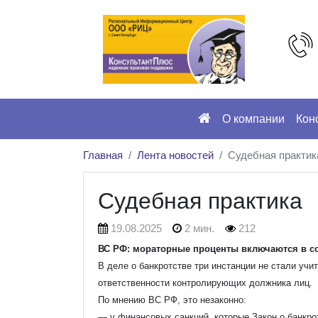
О компании
Кон
Главная
Лента новостей
Судебная практик
Судебная практика
19.08.2025
2 мин.
212
ВС РФ: мораторные проценты включаются в со
В деле о банкротстве три инстанции не стали уч
ответственности контролирующих должника лиц.
По мнению ВС РФ, это незаконно:
— у финансовых санкций, которые Закон о банкро