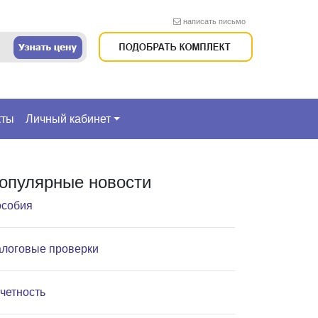
написать письмо
кты
Личный кабинет
опулярные новости
собия
логовые проверки
четность