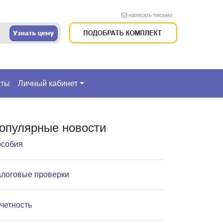
написать письмо
кты
Личный кабинет
опулярные новости
собия
логовые проверки
четность