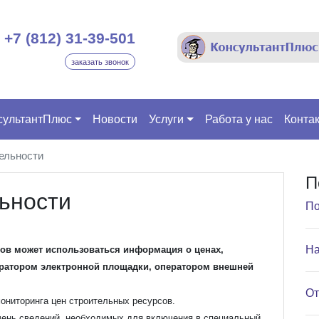
+7 (812) 31-39-501
заказать звонок
сультантПлюс
Новости
Услуги
Работа у нас
Конта
ельности
П
ьности
По
На
сов может использоваться информация о ценах,
ератором электронной площадки, оператором внешней
От
ониторинга цен строительных ресурсов.
чень сведений, необходимых для включения в специальный