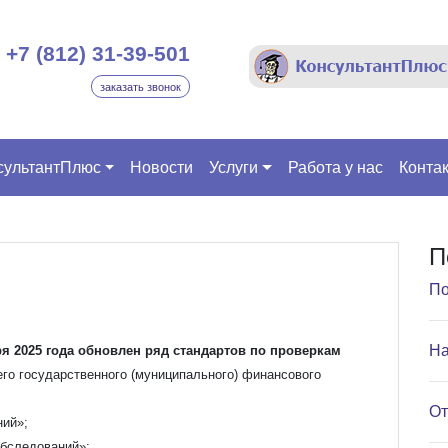
+7 (812) 31-39-501
заказать звонок
сультантПлюс
Новости
Услуги
Работа у нас
Конта
П
По
На
я 2025 года обновлен ряд стандартов по проверкам
его государственного (муниципального) финансового
От
ний»;
обследований»;