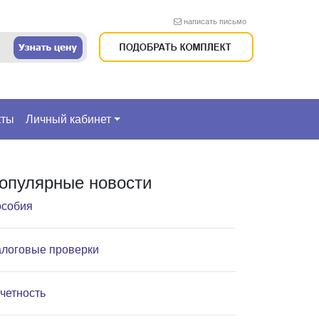
написать письмо
кты
Личный кабинет
опулярные новости
собия
логовые проверки
четность