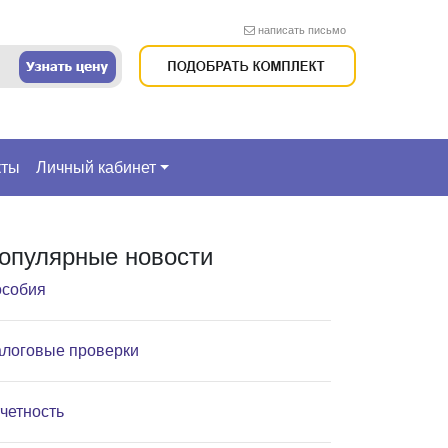
написать письмо
кты
Личный кабинет
опулярные новости
собия
логовые проверки
четность