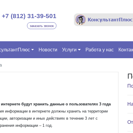
+7 (812) 31-39-501
заказать звонок
сультантПлюс
Новости
Услуги
Работа у нас
Конта
а
П
По
На
нтернете будут хранить данные о пользователях 3 года
ния информации в интернете должны хранить на территории
ции, авторизации и иных действиях в течение 3 лет с
От
ранения информации – 1 год.