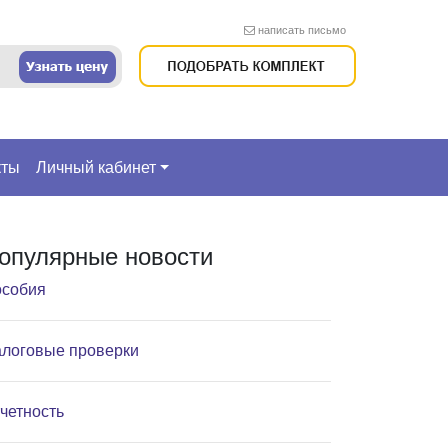
написать письмо
кты
Личный кабинет
опулярные новости
собия
логовые проверки
четность