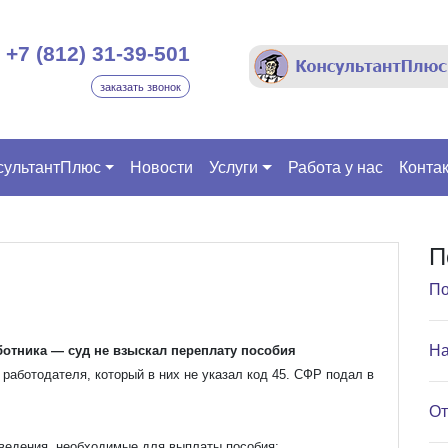
+7 (812) 31-39-501
заказать звонок
сультантПлюс
Новости
Услуги
Работа у нас
Конта
П
По
На
ботника — суд не взыскал переплату пособия
работодателя, который в них не указал код 45. СФР подал в
От
сведения, необходимые для выплаты пособия;