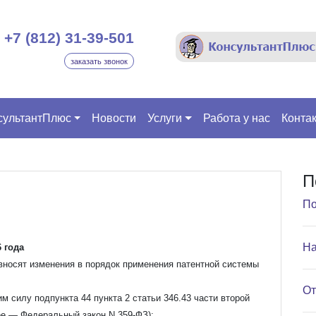
+7 (812) 31-39-501
заказать звонок
сультантПлюс
Новости
Услуги
Работа у нас
Конта
П
По
На
 года
вносят изменения в порядок применения патентной системы
От
м силу подпункта 44 пункта 2 статьи 346.43 части второй
ее — Федеральный закон N 359-ФЗ);