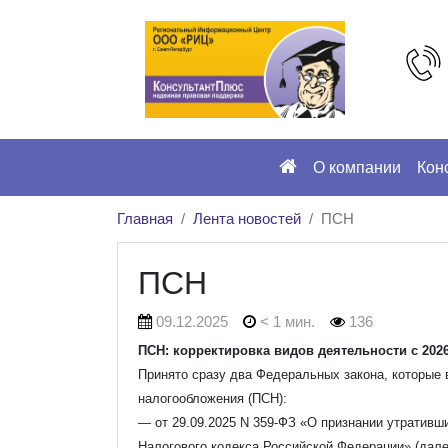
О компании
Кон
Главная
Лента новостей
ПСН
ПСН
09.12.2025
< 1 мин.
136
ПСН: корректировка видов деятельности с 2026
Принято сразу два Федеральных закона, которые 
налогообложения (ПСН):
— от 29.09.2025 N 359-ФЗ «О признании утративши
Налогового кодекса Российской Федерации» (дал