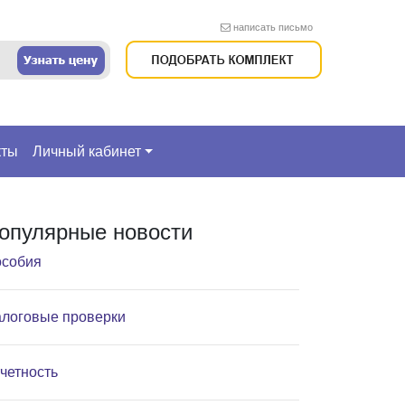
написать письмо
кты
Личный кабинет
опулярные новости
собия
логовые проверки
четность