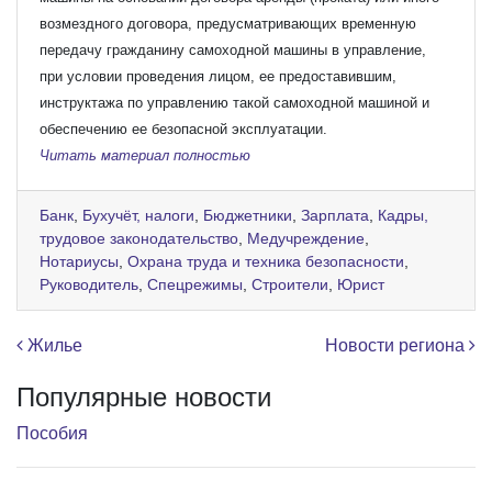
возмездного договора, предусматривающих временную
передачу гражданину самоходной машины в управление,
при условии проведения лицом, ее предоставившим,
инструктажа по управлению такой самоходной машиной и
обеспечению ее безопасной эксплуатации.
Читать материал полностью
Банк
,
Бухучёт, налоги
,
Бюджетники
,
Зарплата
,
Кадры,
трудовое законодательство
,
Медучреждение
,
Нотариусы
,
Охрана труда и техника безопасности
,
Руководитель
,
Спецрежимы
,
Строители
,
Юрист
Навигация по записям
Жилье
Новости региона
Популярные новости
Пособия